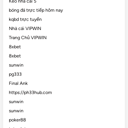
Kèo nhà cái 5
bóng đá trực tiếp hôm nay
kqbd trực tuyến
Nhà cái VIPWIN
Trang Chủ VIPWIN
8xbet
8xbet
sunwin
pg333
Final Ank
https://ph33hub.com
sunwin
sunwin
poker88