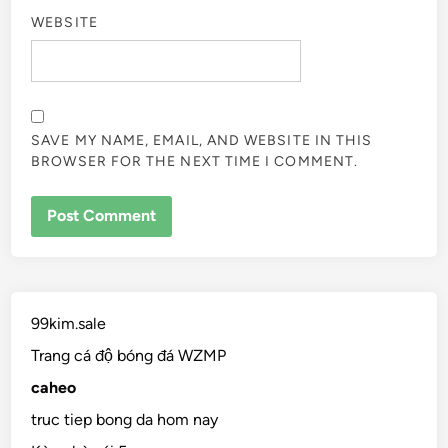
WEBSITE
SAVE MY NAME, EMAIL, AND WEBSITE IN THIS
BROWSER FOR THE NEXT TIME I COMMENT.
99kim.sale
Trang cá độ bóng đá WZMP
caheo
truc tiep bong da hom nay