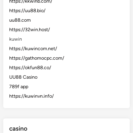
https://kkwinb.com/
https://uu88.bio/
uu88.com
https://32win.host/
kuwin
https://kuwincom.net/
https://gathomocpc.com/
https://okfun88.co/
UU88 Casino
789f app
https://kuwinvn.info/
casino