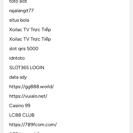
toto slot
rajalangit77
situs bola
Xoilac TV Trực Tiếp
Xoilac TV Trực Tiếp
slot qris 5000
idntoto
SLOT365 LOGIN
data sdy
https://gg888.world/
https://vuialo.net/
Casino 99
LC88 CLUB
https://789fcom.com/