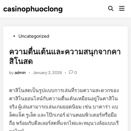
Skip
casinophuoclong
Mai
to
Open
Men
Search
content
Posted
Uncategorized
in
ความตื่นเต้นและความสนุกจากคา
สิโนสด
by
admin
•
January 2, 2026
•
0
คาสิโนสดเป็นรูปแบบการเล่นที่รวมความสะดวกของ
คาสิโนออนไลน์กับความตื่นเต้นเหมือนอยู่ในคาสิโน
จริง ผู้เล่นสามารถเล่นเกมยอดนิยม เช่น บาคาร่า แบ
ล็คแจ็ค รูเล็ต และโป๊กเกอร์ ผ่านคอมพิวเตอร์หรือมือ
ถือ พร้อมกับดีลเลอร์สดที่แจกไพ่และหมุนวงล้อแบบเรี